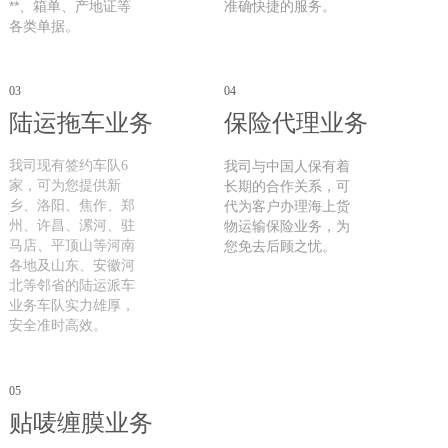
**、箱单、产地证等
准确快捷的服务。
各类单据。
03
04
陆运拖车业务
保险代理业务
我司现有签约车队6
我司与中国人保有着
家，可为您提供新
长期的合作关系，可
乡、洛阳、焦作、郑
代为客户办理海上货
州、许昌、漯河、驻
物运输保险业务，为
马店、平顶山等河南
您免去后顾之忧。
各地及山东、安徽河
北等邻省的陆运派车
业务车队实力雄厚，
安全准时高效。
05
贴唛缠膜业务