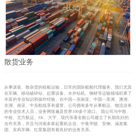
散货业务
从事滚装、散杂货的租船运输，日常的国际船舶代理服务。我们尤其
在车辆、移动破碎站、起重设备、水井钻机、钢材等运输领域积累了
丰富的专业知识和操作经验。在中国—东南亚、中国—美洲、澳洲、
非洲、南亚、中东航线享有盛誉。公司拥有多年从事航运、物流业务
的专业技术人员，业务网络遍及世界100多个港口。
我公司与中散、
中租、北方航运、SK、大宇、现代等著名船公司建立了长期良好的
合作关系，并且与河南多家起重机企业、中集华骏、安钢、涵发集
团、东风车辆、红星集团有着良好的业务关系。