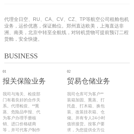
代理全日空、RU、CA、CV、CZ、TP等航空公司租舱包机
业务，运价优惠，保证舱位。郑州直达欧美，上海直达非
洲、南美，北京中转至全航线，对转机货物可提前预订二程
货舱，安全快捷。
BUSINESS
01
02
报关保险业务
贸易仓储业务
我司与海关、检疫部
我司仓库可为客户**
门有着良好的合作关
装箱加固、熏蒸、打
系。代理检疫、**熏
托盘、打木箱、换包
蒸、危险品申报、代
装、改装挂衣箱、仓
为客户办理手册核
储。并有专人24小时
销、进口价格磋商
值班接货。按客户要
等，并可代客户制作
求，为您提供全方位