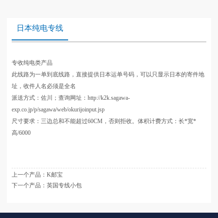
日本纯电专线
专收纯电类产品
此线路为一单到底线路，直接提供日本运单号码，可以只显示日本的寄件地
址，收件人名必须是全名
派送方式：佐川；查询网址：http://k2k.sagawa-
exp.co.jp/p/sagawa/web/okurijoinput.jsp
尺寸要求：三边总和不能超过60CM，否则拒收。体积计费方式：长*宽*
高/6000
上一个产品：
K邮宝
下一个产品：
英国专线小包